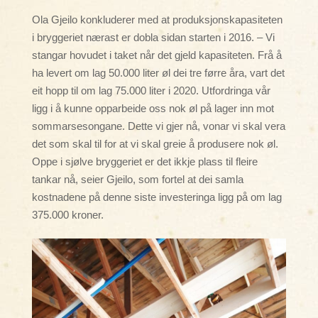
Ola Gjeilo konkluderer med at produksjonskapasiteten
i bryggeriet nærast er dobla sidan starten i 2016. – Vi
stangar hovudet i taket når det gjeld kapasiteten. Frå å
ha levert om lag 50.000 liter øl dei tre førre åra, vart det
eit hopp til om lag 75.000 liter i 2020. Utfordringa vår
ligg i å kunne opparbeide oss nok øl på lager inn mot
sommarsesongane. Dette vi gjer nå, vonar vi skal vera
det som skal til for at vi skal greie å produsere nok øl.
Oppe i sjølve bryggeriet er det ikkje plass til fleire
tankar nå, seier Gjeilo, som fortel at dei samla
kostnadene på denne siste investeringa ligg på om lag
375.000 kroner.