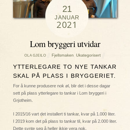
21
JANUAR
2021
Lom bryggeri utvidar
Fjellsmaken
,
Ukategorisert
OLA GJEILO
YTTERLEGARE TO NYE TANKAR
SKAL PÅ PLASS I BRYGGERIET.
For å kunne produsere nok øl, blir det i desse dagar
sett på plass ytterlegare to tankar i Lom bryggeri i
Grjotheim.
I 2015/16 vart det installert ti tankar, kvar på 1.000 liter.
I 2019 kom det på plass to tankar til, kvar på 2.000 liter.
Dette synte seg å heller ikkje vera nok.