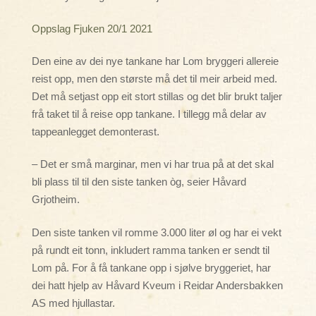
Oppslag Fjuken 20/1 2021
Den eine av dei nye tankane har Lom bryggeri allereie
reist opp, men den største må det til meir arbeid med.
Det må setjast opp eit stort stillas og det blir brukt taljer
frå taket til å reise opp tankane. I tillegg må delar av
tappeanlegget demonterast.
– Det er små marginar, men vi har trua på at det skal
bli plass til til den siste tanken òg, seier Håvard
Grjotheim.
Den siste tanken vil romme 3.000 liter øl og har ei vekt
på rundt eit tonn, inkludert ramma tanken er sendt til
Lom på. For å få tankane opp i sjølve bryggeriet, har
dei hatt hjelp av Håvard Kveum i Reidar Andersbakken
AS med hjullastar.