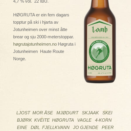
4,7 % vol. 22 IBU.
HØGRUTA er ein fem dagars
topptur på ski i hjarta av
Jotunheimen over minst åtte
brear og sju 2000-meterstoppar.
høgrutajotunheimen.no
Høgruta i
Jotunheimen Haute Route
Norge.
LJOST
MOR ÅSE
MJØDURT
SKJAAK
SKEI
BJØRK
KVEITE
HØGRUTA
VAGLE
4-KORN
EINE
DØL
FJELLKVANN
JO GJENDE
PEER