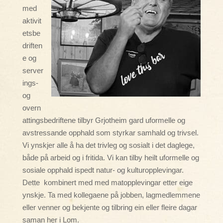
med
aktivit
etsbe
driften
e og
server
ings-
og
overn
attingsbedriftene tilbyr Grjotheim gard uformelle og
avstressande opphald som styrkar samhald og trivsel.
Vi ynskjer alle å ha det trivleg og sosialt i det daglege,
både på arbeid og i fritida. Vi kan tilby heilt uformelle og
sosiale opphald ispedt natur- og kulturopplevingar.
Dette kombinert med med matopplevingar etter eige
ynskje. Ta med kollegaene på jobben, lagmedlemmene
eller venner og bekjente og tilbring ein eller fleire dagar
saman her i Lom.