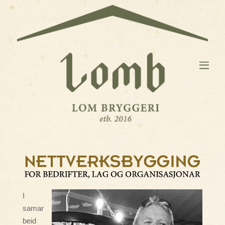
I
samar
beid