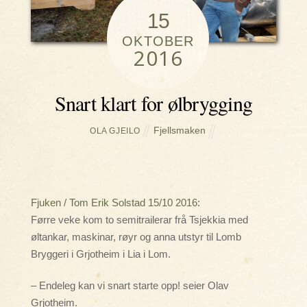
15
OKTOBER
2016
Snart klart for ølbrygging
Fjellsmaken
OLA GJEILO
Fjuken / Tom Erik Solstad 15/10 2016
:
Førre veke kom to semitrailerar frå Tsjekkia med
øltankar, maskinar, røyr og anna utstyr til Lomb
Bryggeri i Grjotheim i Lia i Lom.
– Endeleg kan vi snart starte opp! seier Olav
Grjotheim.