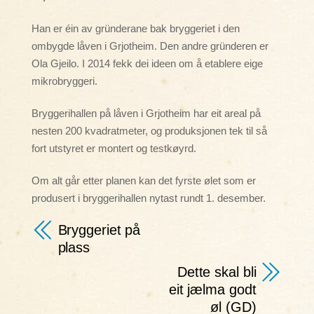
Han er éin av gründerane bak bryggeriet i den
ombygde låven i Grjotheim. Den andre gründeren er
Ola Gjeilo. I 2014 fekk dei ideen om å etablere eige
mikrobryggeri.
Bryggerihallen på låven i Grjotheim har eit areal på
nesten 200 kvadratmeter, og produksjonen tek til så
fort utstyret er montert og testkøyrd.
Om alt går etter planen kan det fyrste ølet som er
produsert i bryggerihallen nytast rundt 1. desember.
Bryggeriet på
plass
Dette skal bli
eit jælma godt
øl (GD)