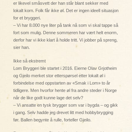
er likevel småsvett der han står blant sekker med
lokalt korn. Folk får ikke øl. Det er ingen ideell situasjon
for et bryggeri.
– Vi har 8.000 nye liter på tank nå som vi skal tappe så
fort som mulig. Denne sommeren har vært helt enorm,
derfor har vi ikke klart å holde tritt. Vi jobber på spreng,
sier han.
Ikke så ekstremt
Lom Bryggeri ble startet i 2016. Eierne Olav Grjotheim
og Gjeilo merket stor etterspørsel etter lokalt øl i
forbindelse med oppstarten av «Smak i Lom» to år
tidligere. Men hvorfor hente øl fra andre steder i Norge
når de like godt kunne lage det selv?
– Vi ansatte en tysk brygger som var i bygda – og gikk
i gang. Selv hadde jeg drevet litt med hobbybrygging
før. Ballen begynte å rulle, forteller Gjeilo.