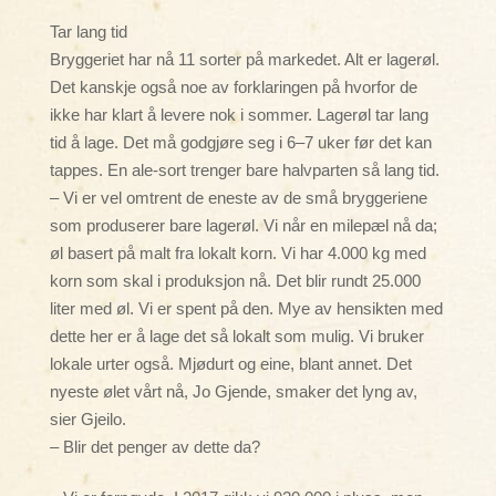
Tar lang tid
Bryggeriet har nå 11 sorter på markedet. Alt er lagerøl.
Det kanskje også noe av forklaringen på hvorfor de
ikke har klart å levere nok i sommer. Lagerøl tar lang
tid å lage. Det må godgjøre seg i 6–7 uker før det kan
tappes. En ale-sort trenger bare halvparten så lang tid.
– Vi er vel omtrent de eneste av de små bryggeriene
som produserer bare lagerøl. Vi når en milepæl nå da;
øl basert på malt fra lokalt korn. Vi har 4.000 kg med
korn som skal i produksjon nå. Det blir rundt 25.000
liter med øl. Vi er spent på den. Mye av hensikten med
dette her er å lage det så lokalt som mulig. Vi bruker
lokale urter også. Mjødurt og eine, blant annet. Det
nyeste ølet vårt nå, Jo Gjende, smaker det lyng av,
sier Gjeilo.
– Blir det penger av dette da?