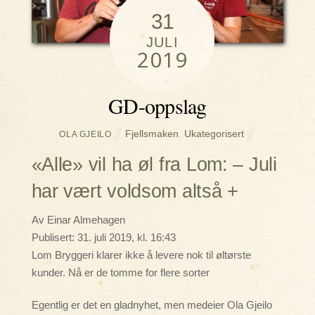
31
JULI
2019
GD-oppslag
Fjellsmaken
,
Ukategorisert
OLA GJEILO
«Alle» vil ha øl fra Lom: – Juli
har vært voldsom altså +
Av Einar Almehagen
Publisert: 31. juli 2019, kl. 16:43
Lom Bryggeri klarer ikke å levere nok til øltørste
kunder. Nå er de tomme for flere sorter
Egentlig er det en gladnyhet, men medeier Ola Gjeilo