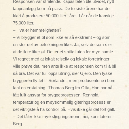
Responsen var strålende. Kapasiteten ble utvidet, nytt
tappeanlegg kom på plass. De to siste årene har de
klart å produsere 50.000 liter i året. I år når de kanskje
75.000 liter.
– Hva er hemmeligheten?
– Vi brygger et øl som ikke er så ekstremt – og som
en stor del av befolkningen liker. Ja, selv de som sier
at de ikke liker øl. Det er et snittøl uten for mye humle.
Vi regnet med at lokalt reiseliv og lokale forretninger
ville prøve det, men ante ikke at responsen kom til å bli
så bra. Det var full oppslutning, sier Gjeilo. Den tyske
bryggeren flyttet til Sørlandet, men produsentene i Lom
fant en erstatning i Thomas Berg fra Otta. Han har nå
fått fullt ansvar for bryggeprosessen. Renhold,
temperatur og en møysommelig gjæringsprosess er
det viktigste å ha kontroll på. Hvis ikke går det fort galt.
– Det tåler ikke mye slingringsmonn, nei, konstaterer
Berg.