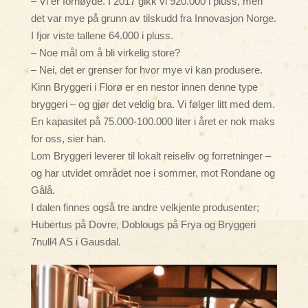
– Vi er fornøyde. I 2017 gikk vi 920.000 i pluss, men
det var mye på grunn av tilskudd fra Innovasjon Norge.
I fjor viste tallene 64.000 i pluss.
– Noe mål om å bli virkelig store?
– Nei, det er grenser for hvor mye vi kan produsere.
Kinn Bryggeri i Florø er en nestor innen denne type
bryggeri – og gjør det veldig bra. Vi følger litt med dem.
En kapasitet på 75.000-100.000 liter i året er nok maks
for oss, sier han.
Lom Bryggeri leverer til lokalt reiseliv og forretninger –
og har utvidet området noe i sommer, mot Rondane og
Gålå.
I dalen finnes også tre andre velkjente produsenter;
Hubertus på Dovre, Doblougs på Frya og Bryggeri
7null4 AS i Gausdal.