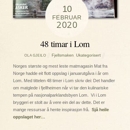
10
FEBRUAR
2020
48 timar i Lom
Fjellsmaken
,
Ukategorisert
OLA GJEILO
Norges største og mest leste matmagasin Mat fra
Norge hadde eit flott oppslag i januarutgåva i år om
Lom. Med tittelen 48 timer i Lom skriv dei: Det handler
om matglede i fjellheimen når vi tar den kulinariske
tempen på nasjonalparklandsbyen Lom. Vi i Lom
bryggeri er stolt av å vere ein del av dette. Det er
mange ressursar å hente inspirasjon frå.
Sjå heile
oppslaget her…