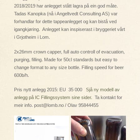
2018/2019 har anlegget stått lagra på ein god måte.
Tadas Kanopka (nå i Angeltvedt Consulting AS) var
forhandlar for dette tappeanlegget og kan bistå ved
igangkjøring. Anlegget kan inspiserast i bryggeriet vårt
i Grjotheim i Lom.
2x26mm crown capper, full auto controll of evacuation,
purging, filling. Made for 50cl standards but easy to
change format to any size bottle. Filling speed for beer
600b/h.
Pris nytt anlegg 2015: EU 35 000
Sjå ny modell av
anlegg på IC Fillingssystem sine sider.
Ta kontakt for
meir info. post@lomb.no / Olav 95844455